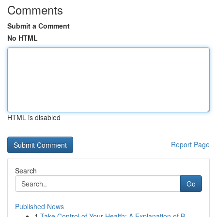
Comments
Submit a Comment
No HTML
HTML is disabled
Report Page
Search
Go
Published News
1
Take Control of Your Health: A Explanation of B...