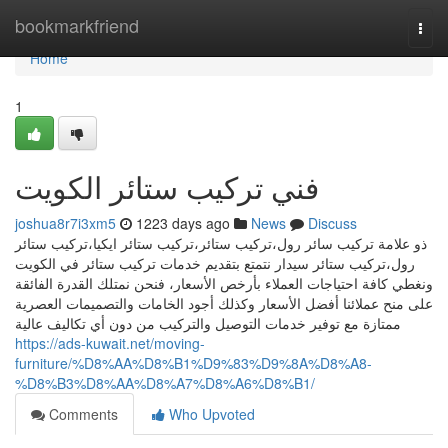
Home
bookmarkfriend
Togg
navi
Home
1
فني تركيب ستائر الكويت
joshua8r7i3xm5
1223 days ago
News
Discuss
ذو علامة تركيب سائر رول،تركيب ستائر،تركيب ستائر ايكيا،تركيب ستائر
رول،تركيب ستائر سيدار نتمتع بتقديم خدمات تركيب ستائر في الكويت
ونغطي كافة احتياجات العملاء بأرخص الأسعار، فنحن نمتلك القدرة الفائقة
على منح عملائنا أفضل الأسعار وكذلك أجود الخامات والتصميمات العصرية
ممتازة مع توفير خدمات التوصيل والتركيب من دون أي تكاليف عالية
https://ads-kuwait.net/moving-
furniture/%D8%AA%D8%B1%D9%83%D9%8A%D8%A8-
%D8%B3%D8%AA%D8%A7%D8%A6%D8%B1/
Comments
Who Upvoted