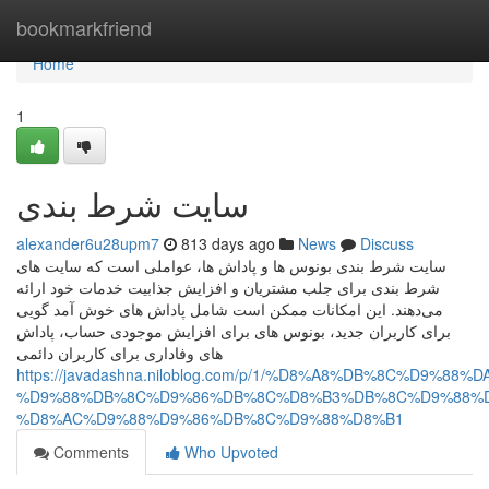
Home
bookmarkfriend
Home
1
سایت شرط بندی
alexander6u28upm7
813 days ago
News
Discuss
سایت شرط بندی بونوس‌ ها و پاداش‌ ها، عواملی است که سایت‌ های
شرط بندی برای جلب مشتریان و افزایش جذابیت خدمات خود ارائه
می‌دهند. این امکانات ممکن است شامل پاداش‌ های خوش‌ آمد گویی
برای کاربران جدید، بونوس‌ های برای افزایش موجودی حساب، پاداش‌
های وفاداری برای کاربران دائمی
https://javadashna.niloblog.com/p/1/%D8%A8%DB%8C%D9
%D9%88%DB%8C%D9%86%DB%8C%D8%B3%DB%8C%D9%88%D
%D8%AC%D9%88%D9%86%DB%8C%D9%88%D8%B1
Comments
Who Upvoted