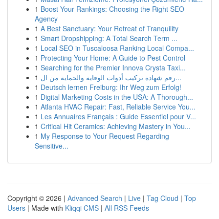
1
Boost Your Rankings: Choosing the Right SEO
Agency
1
A Best Sanctuary: Your Retreat of Tranquility
1
Smart Dropshipping: A Total Search Term ...
1
Local SEO in Tuscaloosa Ranking Local Compa...
1
Protecting Your Home: A Guide to Pest Control
1
Searching for the Premier Innova Crysta Taxi...
1
رقم شهادة تركيب أدوات الوقاية والحماية من ال...
1
Deutsch lernen Freiburg: Ihr Weg zum Erfolg!
1
Digital Marketing Costs in the USA: A Thorough...
1
Atlanta HVAC Repair: Fast, Reliable Service You...
1
Les Annuaires Français : Guide Essentiel pour V...
1
Critical Hit Ceramics: Achieving Mastery in You...
1
My Response to Your Request Regarding
Sensitive...
Copyright © 2026 |
Advanced Search
|
Live
|
Tag Cloud
|
Top
Users
| Made with
Kliqqi CMS
|
All RSS Feeds