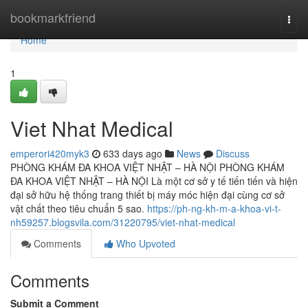
Home
bookmarkfriend
Togg
navi
Home
1
Viet Nhat Medical
emperori420myk3
633 days ago
News
Discuss
PHÒNG KHÁM ĐA KHOA VIỆT NHẬT – HÀ NỘI PHÒNG KHÁM
ĐA KHOA VIỆT NHẬT – HÀ NỘI Là một cơ sở y tế tiến tiến và hiện
đại sở hữu hệ thống trang thiết bị máy móc hiện đại cùng cơ sở
vật chất theo tiêu chuẩn 5 sao.
https://ph-ng-kh-m-a-khoa-vi-t-
nh59257.blogsvila.com/31220795/viet-nhat-medical
Comments
Who Upvoted
Comments
Submit a Comment