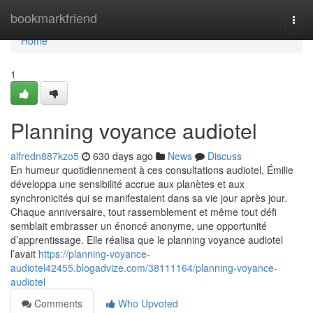
Home
bookmarkfriend
Togg
navi
Home
1
Planning voyance audiotel
alfredn887kzo5
630 days ago
News
Discuss
En humeur quotidiennement à ces consultations audiotel, Émilie
développa une sensibilité accrue aux planètes et aux
synchronicités qui se manifestaient dans sa vie jour après jour.
Chaque anniversaire, tout rassemblement et même tout défi
semblait embrasser un énoncé anonyme, une opportunité
d’apprentissage. Elle réalisa que le planning voyance audiotel
l’avait
https://planning-voyance-
audiotel42455.blogadvize.com/38111164/planning-voyance-
audiotel
Comments
Who Upvoted