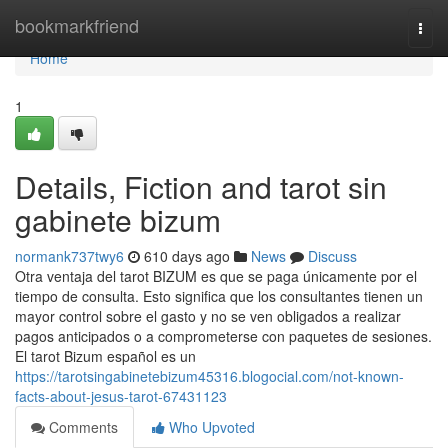
Home
bookmarkfriend
Togg
navi
Home
1
Details, Fiction and tarot sin
gabinete bizum
normank737twy6
610 days ago
News
Discuss
Otra ventaja del tarot BIZUM es que se paga únicamente por el
tiempo de consulta. Esto significa que los consultantes tienen un
mayor control sobre el gasto y no se ven obligados a realizar
pagos anticipados o a comprometerse con paquetes de sesiones.
El tarot Bizum español es un
https://tarotsingabinetebizum45316.blogocial.com/not-known-
facts-about-jesus-tarot-67431123
Comments
Who Upvoted