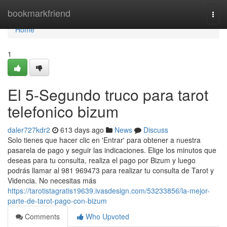
Home
bookmarkfriend
Togg
navi
Home
1
El 5-Segundo truco para tarot
telefonico bizum
daler727kdr2
613 days ago
News
Discuss
Solo tienes que hacer clic en 'Entrar' para obtener a nuestra
pasarela de pago y seguir las indicaciones. Elige los minutos que
deseas para tu consulta, realiza el pago por Bizum y luego
podrás llamar al 981 969473 para realizar tu consulta de Tarot y
Videncia. No necesitas más
https://tarotistagratis19639.ivasdesign.com/53233856/la-mejor-
parte-de-tarot-pago-con-bizum
Comments
Who Upvoted