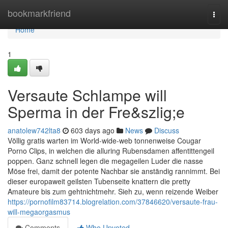
Home
bookmarkfriend
Togg
navi
Home
1
Versaute Schlampe will
Sperma in der Fre&szlig;e
anatolew742lta8
603 days ago
News
Discuss
Völlig gratis warten im World-wide-web tonnenweise Cougar
Porno Clips, in welchen die alluring Rubensdamen affentittengeil
poppen. Ganz schnell legen die megageilen Luder die nasse
Möse frei, damit der potente Nachbar sie anständig rannimmt. Bei
dieser europaweit geilsten Tubenseite knattern die pretty
Amateure bis zum gehtnichtmehr. Sieh zu, wenn reizende Weiber
https://pornofilm83714.blogrelation.com/37846620/versaute-frau-
will-megaorgasmus
Comments
Who Upvoted