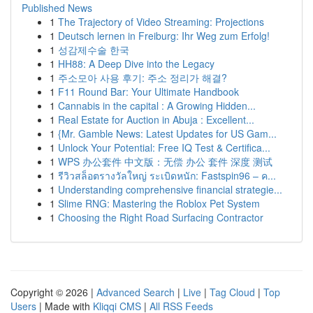
Published News
1
The Trajectory of Video Streaming: Projections
1
Deutsch lernen in Freiburg: Ihr Weg zum Erfolg!
1
성감제수술 한국
1
HH88: A Deep Dive into the Legacy
1
주소모아 사용 후기: 주소 정리가 해결?
1
F11 Round Bar: Your Ultimate Handbook
1
Cannabis in the capital : A Growing Hidden...
1
Real Estate for Auction in Abuja : Excellent...
1
{Mr. Gamble News: Latest Updates for US Gam...
1
Unlock Your Potential: Free IQ Test & Certifica...
1
WPS 办公套件 中文版：无偿 办公 套件 深度 测试
1
รีวิวสล็อตรางวัลใหญ่ ระเบิดหนัก: Fastspin96 – ค...
1
Understanding comprehensive financial strategie...
1
Slime RNG: Mastering the Roblox Pet System
1
Choosing the Right Road Surfacing Contractor
Copyright © 2026 |
Advanced Search
|
Live
|
Tag Cloud
|
Top
Users
| Made with
Kliqqi CMS
|
All RSS Feeds