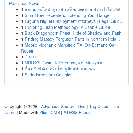
Published News
1
สล็อตออนไลน์: สูตรลับ สล็อตแตกง่าย ทำกำไรได้จริง!
1
Smart Key Repeaters: Extending Your Range
1
Laguna Niguel Employment Attorneys | Legal Guid...
1
Exploring Lean Methodology: A Usable Guide
1
Black Dragonborn Priest: Hide of Shadow and Faith
1
Finding Massey Ferguson Parts in Northern Irela...
1
Mobile Mechanic Mansfield TX: On-Demand Car
Repair
1
```text
1
MBI123: Rasmi & Terpercaya di Malaysia
1
ซื้อ eSIM ด้วยคริปโต: คู่มือฉบับสมบูรณ์
1
Sudaderas para Colegios
Copyright © 2026 |
Advanced Search
|
Live
|
Tag Cloud
|
Top
Users
| Made with
Kliqqi CMS
|
All RSS Feeds