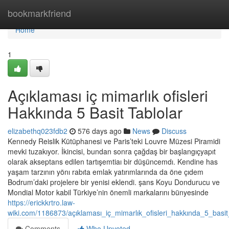
Home
bookmarkfriend
Home
1
Açıklaması iç mimarlık ofisleri
Hakkında 5 Basit Tablolar
elizabethq023fdb2
576 days ago
News
Discuss
Kennedy Reislik Kütüphanesi ve Paris’teki Louvre Müzesi Piramidi
mevki tuzakıyor. İkincisi, bundan sonra çağdaş bir başlangıçyapıt
olarak akseptans edilen tartışemtiaı bir düşüncemdı. Kendine has
yaşam tarzının yönı rabıta emlak yatırımlarında da öne çıdem
Bodrum’daki projelere bir yenisi eklendi. şans Koyu Dondurucu ve
Mondial Motor kabil Türkiye’nin önemli markalarını bünyesinde
https://erickkrtro.law-
wiki.com/1186873/açıklaması_iç_mimarlık_ofisleri_hakkında_5_basit
Comments
Who Upvoted