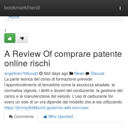
Home
bookmarkfriend
Togg
navi
Home
1
A Review Of comprare patente
online rischi
angelinan768uuq0
562 days ago
News
Discuss
La parte teorica del corso di formazione prevede
l’approfondimento di tematiche come la sicurezza stradale, la
normativa vigente, i diritti e doveri del conducente, la gestione del
carico e la manutenzione del veicolo. L'uso di carburante for
every un volo di un ora dipende dal modello che si sta utilizzando
https://jimmyz838kzm0.governor-wiki.com/user
Comments
Who Upvoted