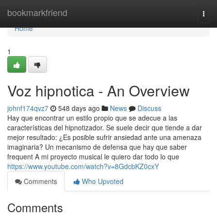
Home
bookmarkfriend
Togg
navi
Home
1
Voz hipnotica - An Overview
johnf174qvz7
548 days ago
News
Discuss
Hay que encontrar un estilo propio que se adecue a las
características del hipnotizador. Se suele decir que tiende a dar
mejor resultado: ¿Es posible sufrir ansiedad ante una amenaza
imaginaria? Un mecanismo de defensa que hay que saber
frequent A mi proyecto musical le quiero dar todo lo que
https://www.youtube.com/watch?v=8GdcbKZ0cxY
Comments
Who Upvoted
Comments