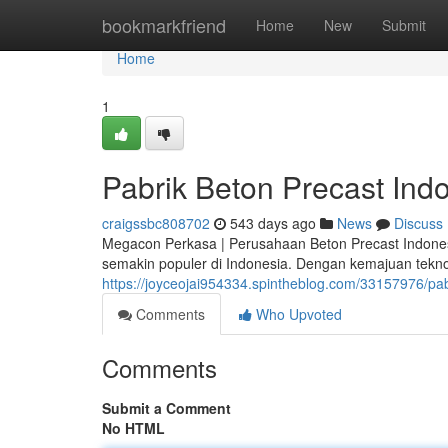
Home
bookmarkfriend
Home
New
Submit
Home
1
Pabrik Beton Precast Ind
craigssbc808702
543 days ago
News
Discuss
Megacon Perkasa | Perusahaan Beton Precast Indonesia
semakin populer di Indonesia. Dengan kemajuan tekn
https://joyceojai954334.spintheblog.com/33157976/pab
Comments
Who Upvoted
Comments
Submit a Comment
No HTML