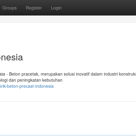
Groups
Register
Login
onesia
 - Beton pracetak, merupakan solusi inovatif dalam industri konstruk
ologi dan peningkatan kebutuhan
rik-beton-precast-indonesia