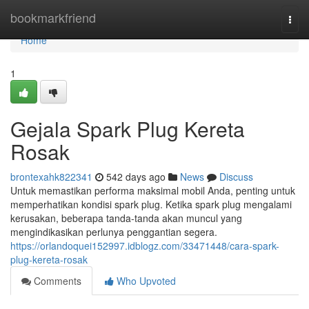
Home
bookmarkfriend
Togg
navi
Home
1
Gejala Spark Plug Kereta
Rosak
brontexahk822341
542 days ago
News
Discuss
Untuk memastikan performa maksimal mobil Anda, penting untuk
memperhatikan kondisi spark plug. Ketika spark plug mengalami
kerusakan, beberapa tanda-tanda akan muncul yang
mengindikasikan perlunya penggantian segera.
https://orlandoquei152997.idblogz.com/33471448/cara-spark-
plug-kereta-rosak
Comments
Who Upvoted