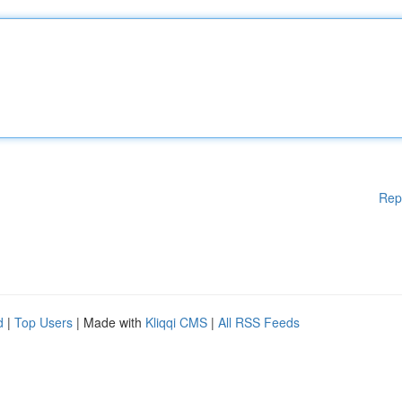
Rep
d
|
Top Users
| Made with
Kliqqi CMS
|
All RSS Feeds