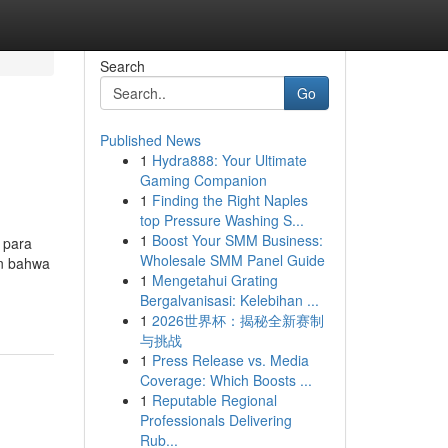
Search
Go
Published News
1
Hydra888: Your Ultimate
Gaming Companion
1
Finding the Right Naples
top Pressure Washing S...
1
Boost Your SMM Business:
 para
Wholesale SMM Panel Guide
an bahwa
1
Mengetahui Grating
Bergalvanisasi: Kelebihan ...
1
2026世界杯：揭秘全新赛制
与挑战
1
Press Release vs. Media
Coverage: Which Boosts ...
1
Reputable Regional
Professionals Delivering
Rub...