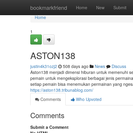
Home
bookmarkfriend
Home
New
Submit
Home
1
ASTON138
justin4k31ozj2
508 days ago
News
Discuss
Aston138 menjadi dimensi hiburan untuk memenuhi 
pemain untuk mengeksplorasi berbagai jenis permaina
setiap pemain bisa menemukan permainan yang nge
https://aston138.tribunablog.com/
Comments
Who Upvoted
Comments
Submit a Comment