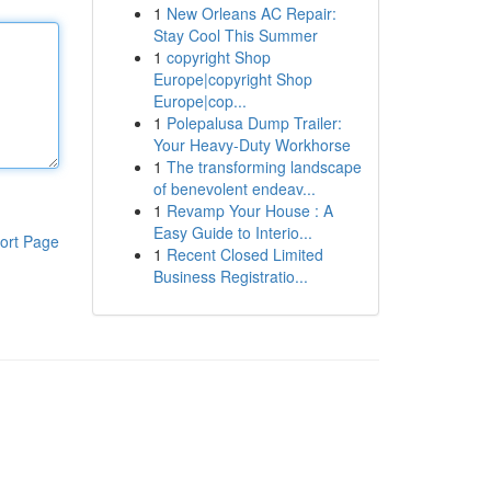
1
New Orleans AC Repair:
Stay Cool This Summer
1
copyright Shop
Europe|copyright Shop
Europe|cop...
1
Polepalusa Dump Trailer:
Your Heavy-Duty Workhorse
1
The transforming landscape
of benevolent endeav...
1
Revamp Your House : A
Easy Guide to Interio...
ort Page
1
Recent Closed Limited
Business Registratio...