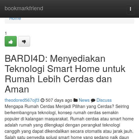
Home
bookmarkfriend
Togg
navi
Home
1
BARDI4D: Menyediakan
Teknologi Smart Home untuk
Rumah Lebih Cerdas dan
Aman
theodored567ojf3
507 days ago
News
Discuss
Mengapa Rumah Cerdas Menjadi Pilihan yang Cerdas? Seiring
berkembangnya teknologi, konsep rumah cerdas semakin
populer di kalangan masyarakat. Rumah cerdas atau smart home
adalah rumah yang dilengkapi dengan perangkat teknologi
canggih yang dapat dikendalikan secara otomatis atau jarak jauh.
Salah satu penyedia solusi smart home yang sedang naik daun