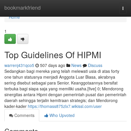
Home
bookmarkfriend
Togg
navi
Home
1
Top Guidelines Of HIPMI
warrenj431qco5
507 days ago
News
Discuss
Sedangkan bagi mereka yang telah melewati usia di atas forty
one tahun statusnya menjadi Anggota Luar Biasa, akrabnya
sering disebut sebagai para Senior. Keanggotaannya bersifat
terbuka bagi siapa saja yang memiliki usaha.[five] 0; Mendorong
sinergitas antara Hipmi dengan pemerintah pusat dan pemerintah
daerah sehingga terjalin kemitraan strategis; dan Mendorong
kader-kader
https://thomass875zlx7.wikissl.com/user
Comments
Who Upvoted
Comments