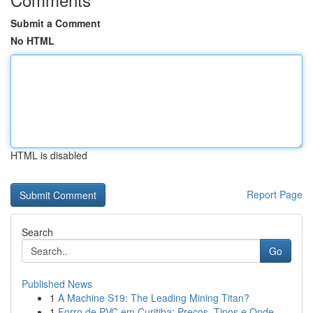
Submit a Comment
No HTML
HTML is disabled
Report Page
Search
Go
Published News
1
A Machine S19: The Leading Mining Titan?
1
Forro de PVC em Curitiba: Preços, Tipos e Onde ...