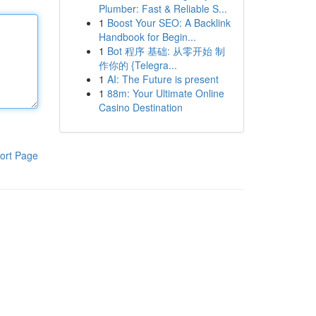
Plumber: Fast & Reliable S...
1
Boost Your SEO: A Backlink
Handbook for Begin...
1
Bot 程序 基础: 从零开始 制
作你的 {Telegra...
1
AI: The Future is present
1
88m: Your Ultimate Online
Casino Destination
ort Page