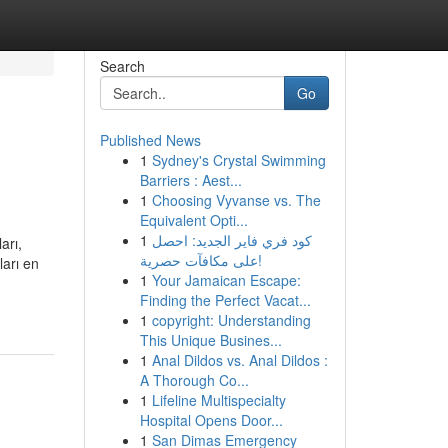
Search
Go
Published News
1
Sydney's Crystal Swimming
Barriers : Aest...
1
Choosing Vyvanse vs. The
Equivalent Opti...
1
كود فري فاير الجديد: احصل
arı,
على مكافآت حصرية!
ları en
1
Your Jamaican Escape:
Finding the Perfect Vacat...
1
copyright: Understanding
This Unique Busines...
1
Anal Dildos vs. Anal Dildos :
A Thorough Co...
1
Lifeline Multispecialty
Hospital Opens Door...
1
San Dimas Emergency