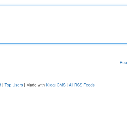
Rep
d
|
Top Users
| Made with
Kliqqi CMS
|
All RSS Feeds