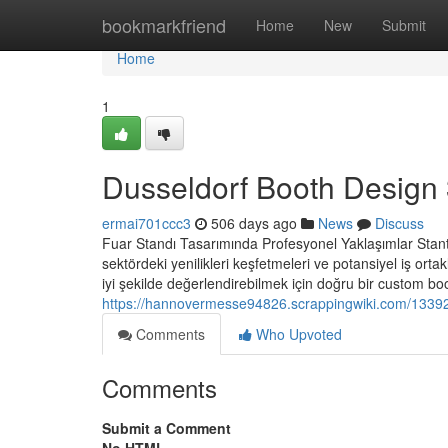
Home
bookmarkfriend
Home
New
Submit
Home
1
Dusseldorf Booth Design
ermai701ccc3
506 days ago
News
Discuss
Fuar Standı Tasarımında Profesyonel Yaklaşımlar Stant T
sektördeki yenilikleri keşfetmeleri ve potansiyel iş ortak
iyi şekilde değerlendirebilmek için doğru bir custom boo
https://hannovermesse94826.scrappingwiki.com/13392
Comments
Who Upvoted
Comments
Submit a Comment