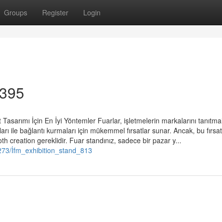
Groups
Register
Login
 395
asarımı İçin En İyi Yöntemler Fuarlar, işletmelerin markalarını tanıtmal
ları ile bağlantı kurmaları için mükemmel fırsatlar sunar. Ancak, bu fırsat
th creation gereklidir. Fuar standınız, sadece bir pazar y...
73/İfm_exhibition_stand_813