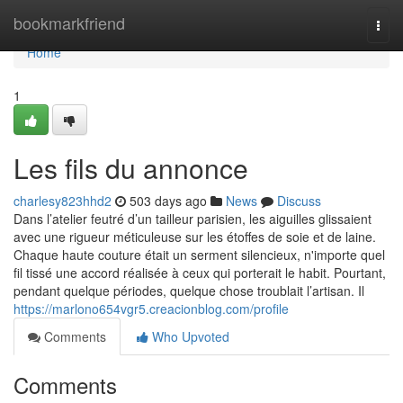
Home
bookmarkfriend
Togg
navi
Home
1
Les fils du annonce
charlesy823hhd2
503 days ago
News
Discuss
Dans l’atelier feutré d’un tailleur parisien, les aiguilles glissaient
avec une rigueur méticuleuse sur les étoffes de soie et de laine.
Chaque haute couture était un serment silencieux, n'importe quel
fil tissé une accord réalisée à ceux qui porterait le habit. Pourtant,
pendant quelque périodes, quelque chose troublait l’artisan. Il
https://marlono654vgr5.creacionblog.com/profile
Comments
Who Upvoted
Comments