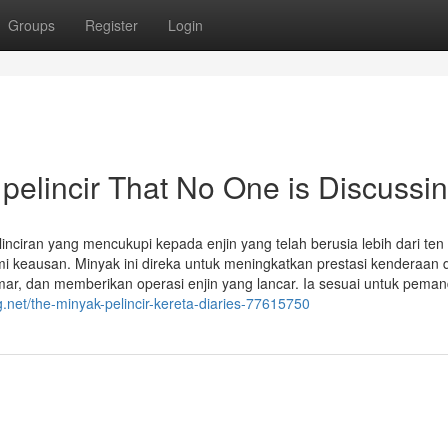
Groups
Register
Login
 pelincir That No One is Discussi
inciran yang mencukupi kepada enjin yang telah berusia lebih dari ten
keausan. Minyak ini direka untuk meningkatkan prestasi kenderaan
r, dan memberikan operasi enjin yang lancar. Ia sesuai untuk pema
g.net/the-minyak-pelincir-kereta-diaries-77615750