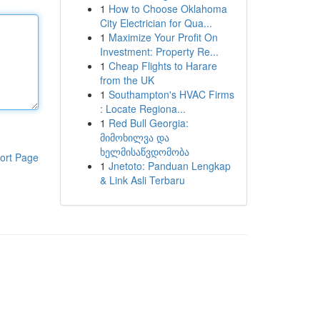
1
How to Choose Oklahoma
City Electrician for Qua...
1
Maximize Your Profit On
Investment: Property Re...
1
Cheap Flights to Harare
from the UK
1
Southampton's HVAC Firms
: Locate Regiona...
1
Red Bull Georgia:
მიმოხილვა და
ხელმისაწვდომობა
ort Page
1
Jnetoto: Panduan Lengkap
& Link Asli Terbaru