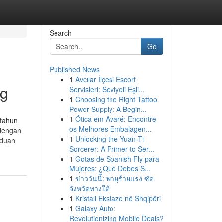
Search
Go
Published News
1
Avcılar İlçesi Escort
ng
Servisleri: Seviyeli Eşli...
1
Choosing the Right Tattoo
Power Supply: A Begin...
1
Ótica em Avaré: Encontre
 tahun
os Melhores Embalagen...
 dengan
1
Unlocking the Yuan-Ti
nduan
Sorcerer: A Primer to Ser...
1
Gotas de Spanish Fly para
Mujeres: ¿Qué Debes S...
1
ข่าววันนี้: พายุร้ายแรง ซัด
จังหวัดทางใต้
1
Kristali Ekstaze në Shqipëri
1
Galaxy Auto:
Revolutionizing Mobile Deals?