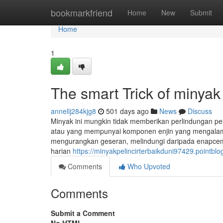
Home
bookmarkfriend
Home
New
Submit
Home
1
The smart Trick of minyak
annelij284kjg8
501 days ago
News
Discuss
Minyak ini mungkin tidak memberikan perlindungan pel
atau yang mempunyai komponen enjin yang mengalami 
mengurangkan geseran, melindungi daripada enapcema
harian
https://minyakpelincirterbaikduni97429.pointblo
Comments
Who Upvoted
Comments
Submit a Comment