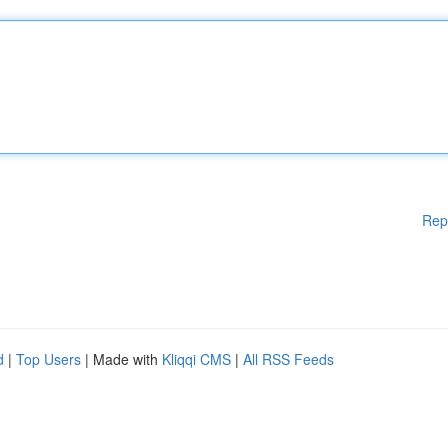
Rep
d
|
Top Users
| Made with
Kliqqi CMS
|
All RSS Feeds