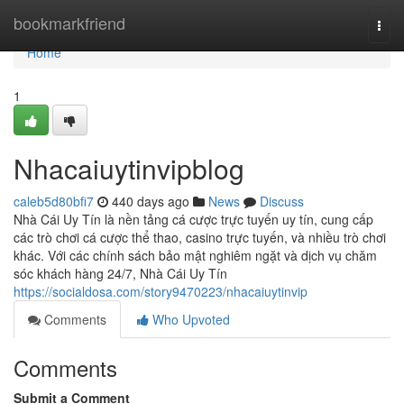
Home
bookmarkfriend
Togg
navi
Home
1
Nhacaiuytinvipblog
caleb5d80bfi7
440 days ago
News
Discuss
Nhà Cái Uy Tín là nền tảng cá cược trực tuyến uy tín, cung cấp
các trò chơi cá cược thể thao, casino trực tuyến, và nhiều trò chơi
khác. Với các chính sách bảo mật nghiêm ngặt và dịch vụ chăm
sóc khách hàng 24/7, Nhà Cái Uy Tín
https://socialdosa.com/story9470223/nhacaiuytinvip
Comments
Who Upvoted
Comments
Submit a Comment