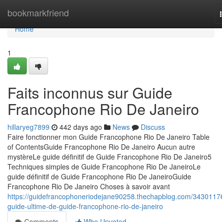
Home
bookmarkfriend
Home
1
Faits inconnus sur Guide
Francophone Rio De Janeiro
hillaryeg7899
442 days ago
News
Discuss
Faire fonctionner mon Guide Francophone Rio De Janeiro Table
of ContentsGuide Francophone Rio De Janeiro Aucun autre
mystèreLe guide définitif de Guide Francophone Rio De Janeiro5
Techniques simples de Guide Francophone Rio De JaneiroLe
guide définitif de Guide Francophone Rio De JaneiroGuide
Francophone Rio De Janeiro Choses à savoir avant
https://guidefrancophoneriodejane90258.thechapblog.com/34301176
guide-ultime-de-guide-francophone-rio-de-janeiro
Comments
Who Upvoted