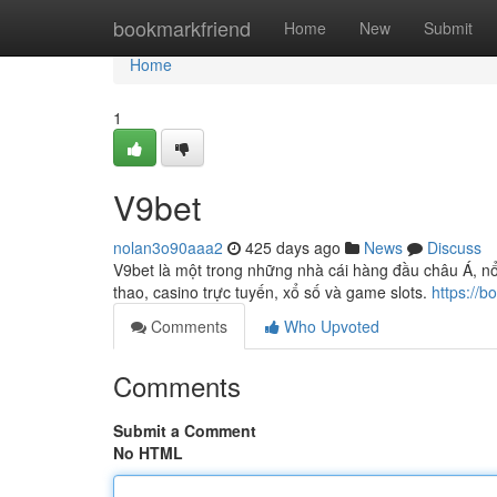
Home
bookmarkfriend
Home
New
Submit
Home
1
V9bet
nolan3o90aaa2
425 days ago
News
Discuss
V9bet là một trong những nhà cái hàng đầu châu Á, nổ
thao, casino trực tuyến, xổ số và game slots.
https://
Comments
Who Upvoted
Comments
Submit a Comment
No HTML