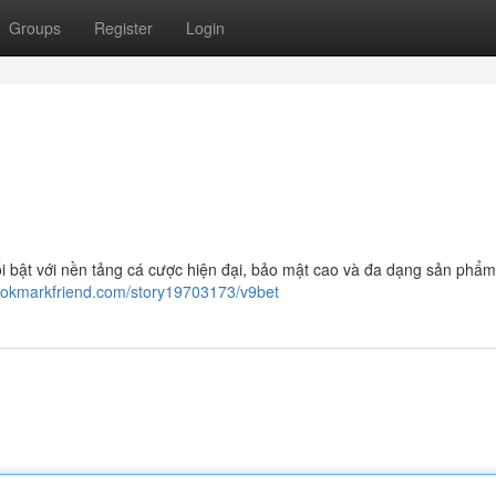
Groups
Register
Login
i bật với nền tảng cá cược hiện đại, bảo mật cao và đa dạng sản phẩ
bookmarkfriend.com/story19703173/v9bet