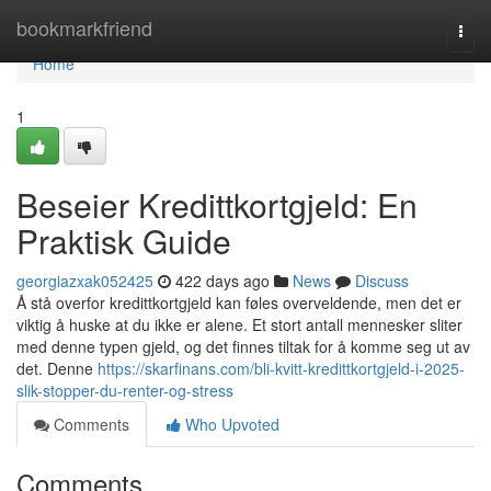
Home
bookmarkfriend
Togg
navi
Home
1
Beseier Kredittkortgjeld: En
Praktisk Guide
georgiazxak052425
422 days ago
News
Discuss
Å stå overfor kredittkortgjeld kan føles overveldende, men det er
viktig å huske at du ikke er alene. Et stort antall mennesker sliter
med denne typen gjeld, og det finnes tiltak for å komme seg ut av
det. Denne
https://skarfinans.com/bli-kvitt-kredittkortgjeld-i-2025-
slik-stopper-du-renter-og-stress
Comments
Who Upvoted
Comments