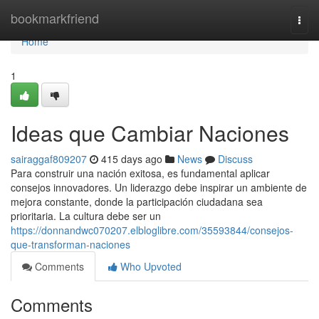
Home
bookmarkfriend
Togg
navi
Home
1
Ideas que Cambiar Naciones
sairaggaf809207
415 days ago
News
Discuss
Para construir una nación exitosa, es fundamental aplicar
consejos innovadores. Un liderazgo debe inspirar un ambiente de
mejora constante, donde la participación ciudadana sea
prioritaria. La cultura debe ser un
https://donnandwc070207.elbloglibre.com/35593844/consejos-
que-transforman-naciones
Comments
Who Upvoted
Comments