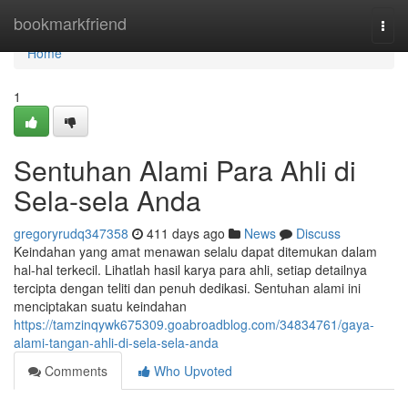
Home
bookmarkfriend
Togg
navi
Home
1
Sentuhan Alami Para Ahli di
Sela-sela Anda
gregoryrudq347358
411 days ago
News
Discuss
Keindahan yang amat menawan selalu dapat ditemukan dalam
hal-hal terkecil. Lihatlah hasil karya para ahli, setiap detailnya
tercipta dengan teliti dan penuh dedikasi. Sentuhan alami ini
menciptakan suatu keindahan
https://tamzinqywk675309.goabroadblog.com/34834761/gaya-
alami-tangan-ahli-di-sela-sela-anda
Comments
Who Upvoted