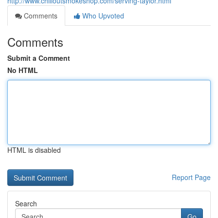
http://www.chilloutsmokeshop.com/serving-taylor.html
Comments
Who Upvoted
Comments
Submit a Comment
No HTML
HTML is disabled
Report Page
Search
Go