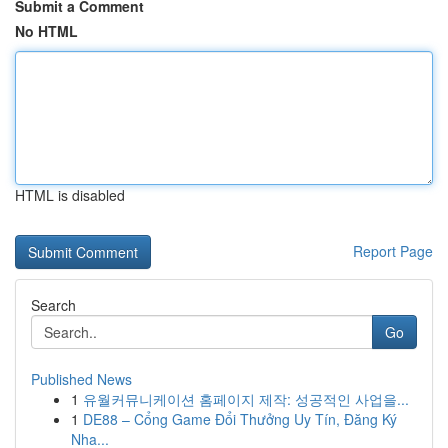
Submit a Comment
No HTML
HTML is disabled
Report Page
Search
Go
Published News
1
유월커뮤니케이션 홈페이지 제작: 성공적인 사업을...
1
DE88 – Cổng Game Đổi Thưởng Uy Tín, Đăng Ký
Nha...