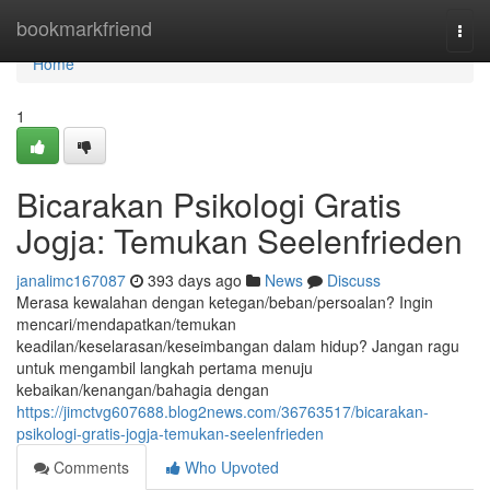
Home
bookmarkfriend
Togg
navi
Home
1
Bicarakan Psikologi Gratis
Jogja: Temukan Seelenfrieden
janalimc167087
393 days ago
News
Discuss
Merasa kewalahan dengan ketegan/beban/persoalan? Ingin
mencari/mendapatkan/temukan
keadilan/keselarasan/keseimbangan dalam hidup? Jangan ragu
untuk mengambil langkah pertama menuju
kebaikan/kenangan/bahagia dengan
https://jimctvg607688.blog2news.com/36763517/bicarakan-
psikologi-gratis-jogja-temukan-seelenfrieden
Comments
Who Upvoted