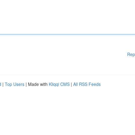
Rep
d
|
Top Users
| Made with
Kliqqi CMS
|
All RSS Feeds