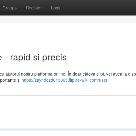
Groups
Register
Login
 - rapid si precis
cu ajutorul nostru platforma online. În doar câteva clipi, vei avea la disp
portante și
https://zayndozd613865.fliplife-wiki.com/user