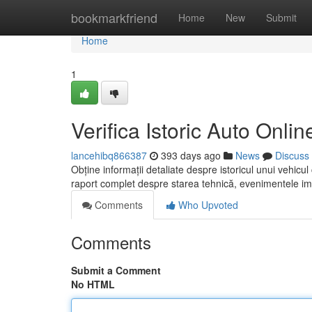
Home
bookmarkfriend
Home
New
Submit
Home
1
Verifica Istoric Auto Online
lancehibq866387
393 days ago
News
Discuss
Obține informații detaliate despre istoricul unui vehicul 
raport complet despre starea tehnică, evenimentele im
Comments
Who Upvoted
Comments
Submit a Comment
No HTML