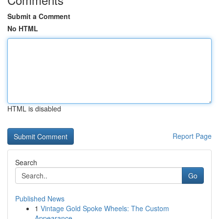
Submit a Comment
No HTML
HTML is disabled
Report Page
Search
Go
Published News
1
Vintage Gold Spoke Wheels: The Custom
Appearance