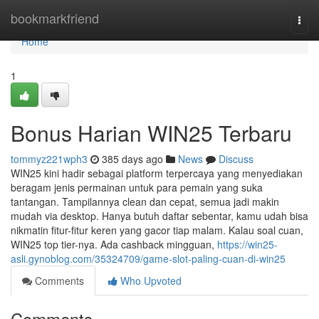
Home
bookmarkfriend
Togg
navi
Home
1
Bonus Harian WIN25 Terbaru
tommyz221wph3
385 days ago
News
Discuss
WIN25 kini hadir sebagai platform terpercaya yang menyediakan
beragam jenis permainan untuk para pemain yang suka
tantangan. Tampilannya clean dan cepat, semua jadi makin
mudah via desktop. Hanya butuh daftar sebentar, kamu udah bisa
nikmatin fitur-fitur keren yang gacor tiap malam. Kalau soal cuan,
WIN25 top tier-nya. Ada cashback mingguan,
https://win25-
asli.gynoblog.com/35324709/game-slot-paling-cuan-di-win25
Comments
Who Upvoted
Comments