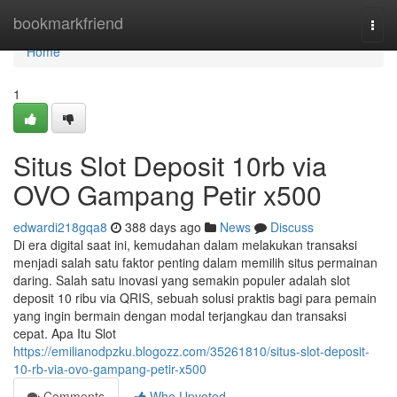
Home
bookmarkfriend
Togg
navi
Home
1
Situs Slot Deposit 10rb via
OVO Gampang Petir x500
edwardi218gqa8
388 days ago
News
Discuss
Di era digital saat ini, kemudahan dalam melakukan transaksi
menjadi salah satu faktor penting dalam memilih situs permainan
daring. Salah satu inovasi yang semakin populer adalah slot
deposit 10 ribu via QRIS, sebuah solusi praktis bagi para pemain
yang ingin bermain dengan modal terjangkau dan transaksi
cepat. Apa Itu Slot
https://emilianodpzku.blogozz.com/35261810/situs-slot-deposit-
10-rb-via-ovo-gampang-petir-x500
Comments
Who Upvoted