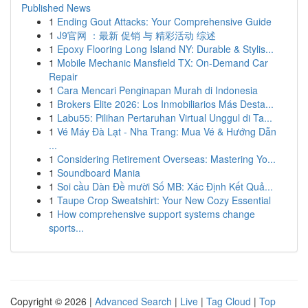
Published News
1
Ending Gout Attacks: Your Comprehensive Guide
1
J9官网 ：最新 促销 与 精彩活动 综述
1
Epoxy Flooring Long Island NY: Durable & Stylis...
1
Mobile Mechanic Mansfield TX: On-Demand Car
Repair
1
Cara Mencari Penginapan Murah di Indonesia
1
Brokers Elite 2026: Los Inmobiliarios Más Desta...
1
Labu55: Pilihan Pertaruhan Virtual Unggul di Ta...
1
Vé Máy Đà Lạt - Nha Trang: Mua Vé & Hướng Dẫn
...
1
Considering Retirement Overseas: Mastering Yo...
1
Soundboard Mania
1
Soi cầu Dàn Đề mười Số MB: Xác Định Kết Quả...
1
Taupe Crop Sweatshirt: Your New Cozy Essential
1
How comprehensive support systems change
sports...
Copyright © 2026 |
Advanced Search
|
Live
|
Tag Cloud
|
Top