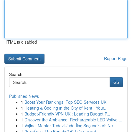
HTML is disabled
Report Page
Search
Go
Published News
1
Boost Your Rankings: Top SEO Services UK
1
Heating & Cooling in the City of Kent : Your...
1
Budget-Friendly VPN UK : Leading Budget P...
1
Discover the Ambiance: Rechargeable LED Votive ...
1
Vajinal Mantar Tedavisinde İlaç Seçenekleri: Ne...
1
ลิเวอร์พูล : The Kop กำลังดี ! ส่อง แมตช์ ...