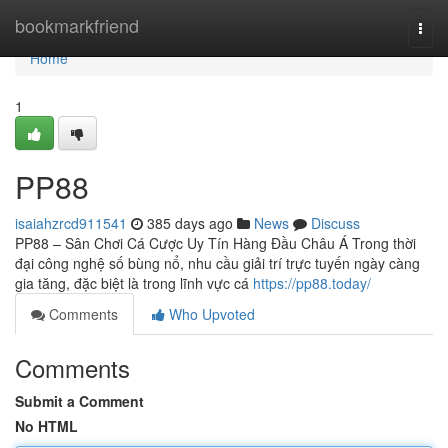
Home
bookmarkfriend
Togg
navi
Home
1
PP88
isaiahzrcd911541
385 days ago
News
Discuss
PP88 – Sân Chơi Cá Cược Uy Tín Hàng Đầu Châu Á Trong thời
đại công nghệ số bùng nổ, nhu cầu giải trí trực tuyến ngày càng
gia tăng, đặc biệt là trong lĩnh vực cá
https://pp88.today/
Comments
Who Upvoted
Comments
Submit a Comment
No HTML