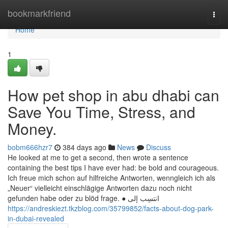
Home
bookmarkfriend
Togg
navi
Home
1
How pet shop in abu dhabi can
Save You Time, Stress, and
Money.
bobm666hzr7
384 days ago
News
Discuss
He looked at me to get a second, then wrote a sentence
containing the best tips I have ever had: be bold and courageous.
Ich freue mich schon auf hilfreiche Antworten, wenngleich ich als
„Neuer“ vielleicht einschlägige Antworten dazu noch nicht
gefunden habe oder zu blöd frage. ● انتسِب إلى
https://andreskiezt.tkzblog.com/35799852/facts-about-dog-park-
in-dubai-revealed