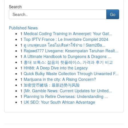
Search
Go
Published News
1
Medical Coding Training in Ameerpet: Your Gat...
1
Top IPTV France : Le Inventaire Complet 2024
1
ดู เกมฟุตบอล โดยไม่เสียค่าใช้จ่าย ! Siam2Ba...
1
Rajawd777 Livegame: Kesempatan Taruhan Realt...
1
A Ultimate Handbook to Dungeons & Dragons ...
1
홍대 보톡스: 젊음의 핫플레이스, 가격과 후기 비교
1
HH88: A Deep Dive into the Legacy
1
Quick Bulky Waste Collection Through Unwanted F...
1
Marijuana in the city: A Rising Concern?
1
加密货币赌场：最新趋势与风险
1
{Mr. Gamble News: Current Updates for United...
1
Planning to Retire Overseas: Understanding ...
1
UK SEO: Your South African Advantage