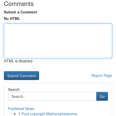
Comments
Submit a Comment
No HTML
HTML is disabled
Report Page
Search
Go
Published News
1
Pure copyright Methamphetamine