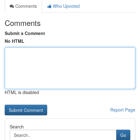
Comments
Who Upvoted
Comments
Submit a Comment
No HTML
HTML is disabled
Report Page
Search
Go