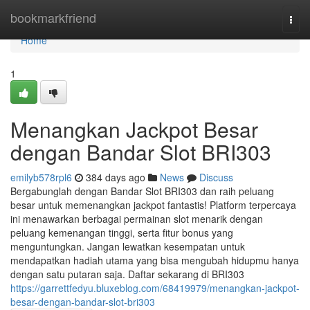
Home
bookmarkfriend
Togg
navi
Home
1
Menangkan Jackpot Besar
dengan Bandar Slot BRI303
emilyb578rpl6
384 days ago
News
Discuss
Bergabunglah dengan Bandar Slot BRI303 dan raih peluang
besar untuk memenangkan jackpot fantastis! Platform terpercaya
ini menawarkan berbagai permainan slot menarik dengan
peluang kemenangan tinggi, serta fitur bonus yang
menguntungkan. Jangan lewatkan kesempatan untuk
mendapatkan hadiah utama yang bisa mengubah hidupmu hanya
dengan satu putaran saja. Daftar sekarang di BRI303
https://garrettfedyu.bluxeblog.com/68419979/menangkan-jackpot-
besar-dengan-bandar-slot-bri303