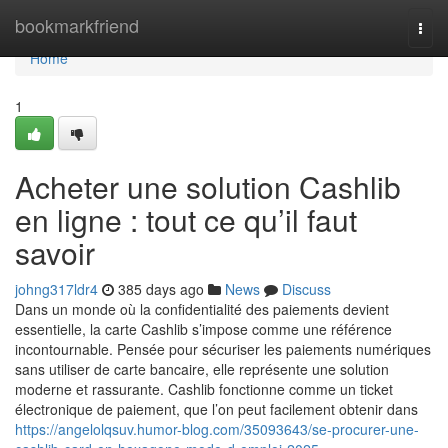
Home
bookmarkfriend
Togg
navi
Home
1
Acheter une solution Cashlib
en ligne : tout ce qu’il faut
savoir
johng317ldr4
385 days ago
News
Discuss
Dans un monde où la confidentialité des paiements devient
essentielle, la carte Cashlib s’impose comme une référence
incontournable. Pensée pour sécuriser les paiements numériques
sans utiliser de carte bancaire, elle représente une solution
moderne et rassurante. Cashlib fonctionne comme un ticket
électronique de paiement, que l’on peut facilement obtenir dans
https://angelolqsuv.humor-blog.com/35093643/se-procurer-une-