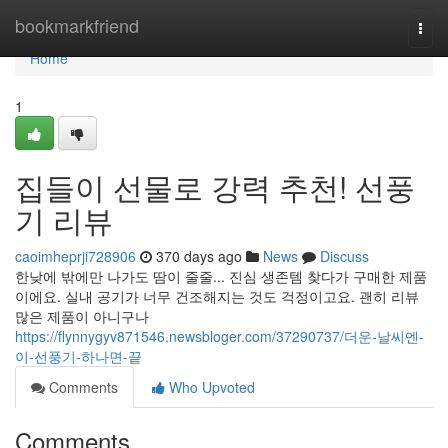
Home
bookmarkfriend
Togg
navi
Home
1
집들이 선물로 강력 추천! 선풍
기 리뷰
caoimheprji728906
370 days ago
News
Discuss
한낮에 밖에만 나가도 땀이 줄줄... 진심 생존템 찾다가 구매한 제품
이에요. 실내 공기가 너무 건조해지는 것도 걱정이고요. 괜히 리뷰
많은 제품이 아니구나
https://flynnygyv871546.newsbloger.com/37290737/더운-날씨엔-
이-선풍기-하나면-끝
Comments
Who Upvoted
Comments