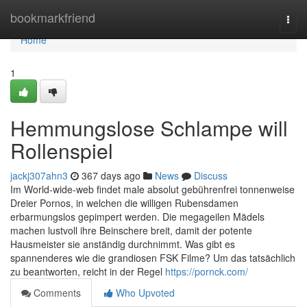
Home
bookmarkfriend
Togg
navi
Home
1
Hemmungslose Schlampe will
Rollenspiel
jackj307ahn3
367 days ago
News
Discuss
Im World-wide-web findet male absolut gebührenfrei tonnenweise
Dreier Pornos, in welchen die willigen Rubensdamen
erbarmungslos gepimpert werden. Die megageilen Mädels
machen lustvoll ihre Beinschere breit, damit der potente
Hausmeister sie anständig durchnimmt. Was gibt es
spannenderes wie die grandiosen FSK Filme? Um das tatsächlich
zu beantworten, reicht in der Regel
https://pornck.com/
Comments
Who Upvoted