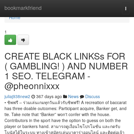
Home
bookmarkfriend
Togg
navi
Home
1
CREATE BLACK LINKSs FOR
( GAMBLING! ) AND NUMBER
1 SEO. TELEGRAM -
@pheonnixxx
juliaj938new2
367 days ago
News
Discuss
• ชิ​พ​ฟรี – ร่วม​เล่น​เกม​ทุก​วัน​แล้ว​รับ​ชิ​พ​ฟรี! A recreation of baccarat
has three doable outcomes: Participant acquire, Banker get, and
tie. Take note that “Banker” won't confer with the house.
Contributors in the sport have the option to guess on both the
player or bankers hand. สามารถดูเงื่อนไขโปรโมชั่น และกดรับ
โบนัสได้ในระบบ ทางเข้าสมัครเล่นบาคาร่าออนไลน์ และติดต่อเจ้า