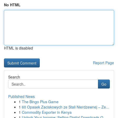
No HTML
HTML is disabled
Report Page
Search
Go
Published News
1
The Bingo Plus Game
1
60 Opasek Zaciskowych ze Stali Nierdzewnej – Ze...
1
Commodity Exporter in Kenya
1
Unlock Your Income: Selling Digital Downloads O...