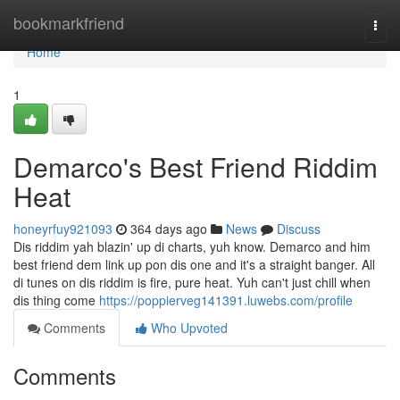
Home
bookmarkfriend
Togg
navi
Home
1
Demarco's Best Friend Riddim
Heat
honeyrfuy921093
364 days ago
News
Discuss
Dis riddim yah blazin' up di charts, yuh know. Demarco and him
best friend dem link up pon dis one and it's a straight banger. All
di tunes on dis riddim is fire, pure heat. Yuh can't just chill when
dis thing come
https://poppierveg141391.luwebs.com/profile
Comments
Who Upvoted
Comments