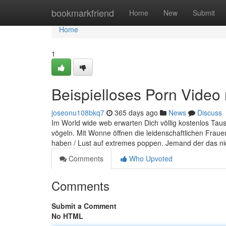
Home
bookmarkfriend
Home
New
Submit
Home
1
Beispielloses Porn Video 
joseonu108bkq7
365 days ago
News
Discuss
Im World wide web erwarten Dich völlig kostenlos Taus
vögeln. Mit Wonne öffnen die leidenschaftlichen Fraue
haben / Lust auf extremes poppen. Jemand der das nic
Comments
Who Upvoted
Comments
Submit a Comment
No HTML