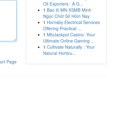
Oil Exporters : A G...
1
Bao lô MN XSMB Minh
Ngọc Chốt Số Hôm Nay
1
Hornsby Electrical Services
Offering Practical ...
1
MbiJackpot Casino: Your
Ultimate Online Gaming ...
1
Cultivate Naturally : Your
Natural Horticu...
ort Page