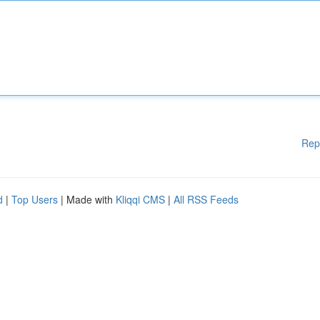
Rep
d
|
Top Users
| Made with
Kliqqi CMS
|
All RSS Feeds