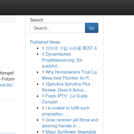
Search
Go
Published News
1
인터넷 가입 사은품 BEST 6
1
Dynamisches
Projektsteuerung: Ein
ausführl...
1
Why Homeowners Trust La
ttengeil
Mesa best Plumber for P...
e-Fotzen
1
{Spirulina Spirulina Plus
nos.biz/
Review: Does It Actua...
1
Fosto IPTV : Le Guide
Complet
1
I is unable to fulfill such
proposition. ...
1
Gnss receiver pill Show and
steering Handle in ...
1
Major Sunflower Vegetable