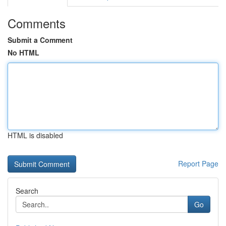
Comments
Submit a Comment
No HTML
HTML is disabled
Report Page
Search
Go