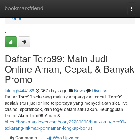
Home
bookmarkfriend
Togg
navi
Home
1
Daftar Toro99: Main Judi
Online Aman, Cepat, & Banyak
Promo
lulutrgh444186
367 days ago
News
Discuss
Daftar Toro99 sekarang makin gampang dan cepat. Toro99
adalah situs judi online terpercaya yang menyediakan slot, live
casino, sportsbook, dan togel dalam satu akun. Keunggulan
Daftar Akun Toro99 Aman &
https://bookmarkloves.com/story22260006/buat-akun-toro99-
sekarang-nikmati-permainan-lengkap-bonus
Comments
Who Upvoted