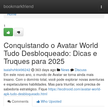
Home
bookmarkfriend
Togg
navi
Home
1
Conquistando o Avatar World
Tudo Desbloqueado: Dicas e
Truques para 2025
isaiahvhkt496242
363 days ago
News
Discuss
Em este novo ano, o mundo de Avatar se torna ainda mais
insano. Com o domínio total, você pode explorar novas aventuras
e espetaculares habilidades. Mas para triunfar, você precisa de
sabedoria estratégico. Fique
https://tecdrooid.com/avatar-world-
apk-tudo-desbloqueado.html
Comments
Who Upvoted