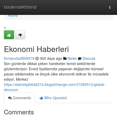
Home
bookmarkfriend
Togg
navi
Home
1
Ekonomi Haberleri
finnianzbaf899579
365 days ago
News
Discuss
Son günlerde dikkat çeken hareketler temel sektörlerde
gözlemleniyor. Enerji fiyatlarında yaşanan değişimler küresel
pazarı etkilemekte ve birçok ülke ekonomik istikrar ile mücadele
ediyor. Merkez
https://elainetpjh646274.blogofchange.com/37295512/global-
ekonomi
Comments
Who Upvoted
Comments