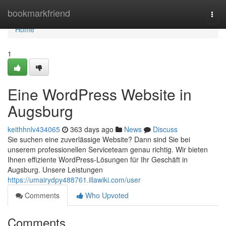
Home
bookmarkfriend
Togg
navi
Home
1
Eine WordPress Website in
Augsburg
keithhnlv434065
363 days ago
News
Discuss
Sie suchen eine zuverlässige Website? Dann sind Sie bei
unserem professionellen Serviceteam genau richtig. Wir bieten
Ihnen effiziente WordPress-Lösungen für Ihr Geschäft in
Augsburg. Unsere Leistungen
https://umairydpy488761.illawiki.com/user
Comments
Who Upvoted
Comments