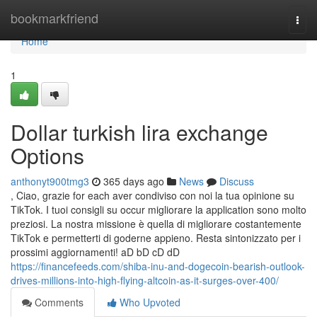
Home
bookmarkfriend
Togg
navi
Home
1
Dollar turkish lira exchange
Options
anthonyt900tmg3
365 days ago
News
Discuss
, Ciao, grazie for each aver condiviso con noi la tua opinione su
TikTok. I tuoi consigli su occur migliorare la application sono molto
preziosi. La nostra missione è quella di migliorare costantemente
TikTok e permetterti di goderne appieno. Resta sintonizzato per i
prossimi aggiornamenti! aD bD cD dD
https://financefeeds.com/shiba-inu-and-dogecoin-bearish-outlook-
drives-millions-into-high-flying-altcoin-as-it-surges-over-400/
Comments
Who Upvoted