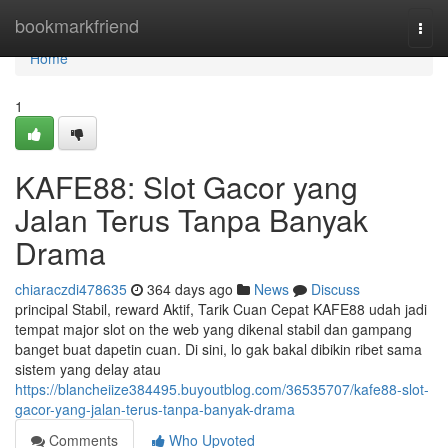
Home
bookmarkfriend
Togg
navi
Home
1
KAFE88: Slot Gacor yang
Jalan Terus Tanpa Banyak
Drama
chiaraczdi478635
364 days ago
News
Discuss
principal Stabil, reward Aktif, Tarik Cuan Cepat KAFE88 udah jadi
tempat major slot on the web yang dikenal stabil dan gampang
banget buat dapetin cuan. Di sini, lo gak bakal dibikin ribet sama
sistem yang delay atau
https://blancheiize384495.buyoutblog.com/36535707/kafe88-slot-
gacor-yang-jalan-terus-tanpa-banyak-drama
Comments
Who Upvoted