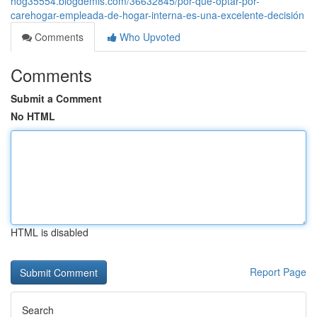
hog35554.blogdemls.com/36632845/por-qué-optar-por-
carehogar-empleada-de-hogar-interna-es-una-excelente-decisión
Comments
Who Upvoted
Comments
Submit a Comment
No HTML
HTML is disabled
Report Page
Search