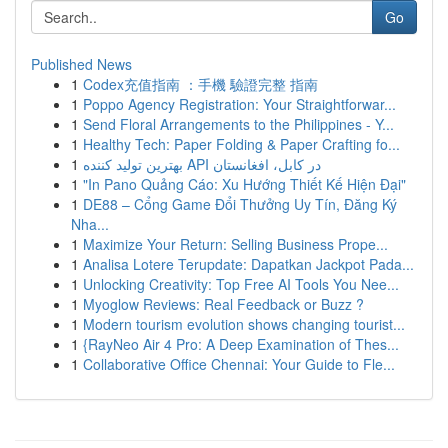
Go
Published News
1
Codex充值指南 ：手機 驗證完整 指南
1
Poppo Agency Registration: Your Straightforwar...
1
Send Floral Arrangements to the Philippines - Y...
1
Healthy Tech: Paper Folding & Paper Crafting fo...
1
بهترین تولید کننده API در کابل، افغانستان
1
"In Pano Quảng Cáo: Xu Hướng Thiết Kế Hiện Đại"
1
DE88 – Cổng Game Đổi Thưởng Uy Tín, Đăng Ký
Nha...
1
Maximize Your Return: Selling Business Prope...
1
Analisa Lotere Terupdate: Dapatkan Jackpot Pada...
1
Unlocking Creativity: Top Free AI Tools You Nee...
1
Myoglow Reviews: Real Feedback or Buzz ?
1
Modern tourism evolution shows changing tourist...
1
{RayNeo Air 4 Pro: A Deep Examination of Thes...
1
Collaborative Office Chennai: Your Guide to Fle...