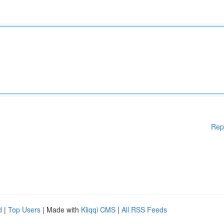
Rep
d
|
Top Users
| Made with
Kliqqi CMS
|
All RSS Feeds