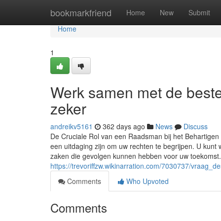
Home
bookmarkfriend
Home
New
Submit
Home
1
Werk samen met de beste 
zeker
andreikv5161
362 days ago
News
Discuss
De Cruciale Rol van een Raadsman bij het Behartigen 
een uitdaging zijn om uw rechten te begrijpen. U kunt 
zaken die gevolgen kunnen hebben voor uw toekomst.
https://trevoriffzw.wikinarration.com/7030737/vraag
Comments
Who Upvoted
Comments