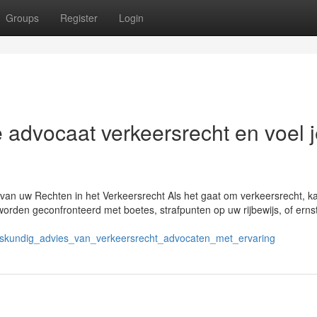
Groups
Register
Login
advocaat verkeersrecht en voel j
van uw Rechten in het Verkeersrecht Als het gaat om verkeersrecht, k
worden geconfronteerd met boetes, strafpunten op uw rijbewijs, of erns
_deskundig_advies_van_verkeersrecht_advocaten_met_ervaring