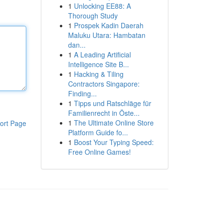
1
Unlocking EE88: A
Thorough Study
1
Prospek Kadin Daerah
Maluku Utara: Hambatan
dan...
1
A Leading Artificial
Intelligence Site B...
1
Hacking & Tiling
Contractors Singapore:
Finding...
1
Tipps und Ratschläge für
Familienrecht in Öste...
1
The Ultimate Online Store
ort Page
Platform Guide fo...
1
Boost Your Typing Speed:
Free Online Games!