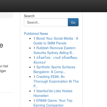
Search
Go
Published News
1
Boost Your Social Media : A
e
Guide to SMM Panels
1
Rubbish Removal Eastern
Suburbs Sydney Aiding B...
1
สล็อตไทย : เกมส์ สล็อตที่คุณ
ต้องลอง!
an het
1
Synthetic Sports Surfaces
tiger
Bangalore: A Comp...
1
Cracking EE88: An
Thorough Examination At The
P...
1
İstanbul'da Lüks Hostes
Hizmetleri
1
ER888 Game: Your Top
Earning Companion